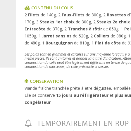
CONTENU DU COLIS
2
Filets
de 140g, 2
Faux-Filets
de 300g, 2
Bavettes d
170g, 3
Steaks 1er choix
de 300g, 2
Steaks 2e choix
Entrecôte
de 370g, 2
Tranches à rôtir
de 850g, 1
Poi
1050g, 1
Jarret sans os
de 520g, 2
Colliers
de 880g, 
de 480g, 1
Bourguignon
de 810g, 1
Plat de côte
de 9
Les poids sont en grammes et calculés sur une moyenne lorsqu'il y a 
même pièces. Ils sont unitaires et donnés ici à titre d'indication. Atten
composition du colis peut être légèrement différente en terme de qua
composition de morceaux, de celle présentée ci-dessus.
CONSERVATION
Viande fraîche tranchée prête à être dégustée, emballée
Elle se conserve
15 jours au réfrigérateur
et
plusieu
congélateur
TEMPORAIREMENT EN RUP