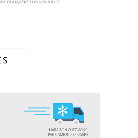
s de réapprovisonnement
ES