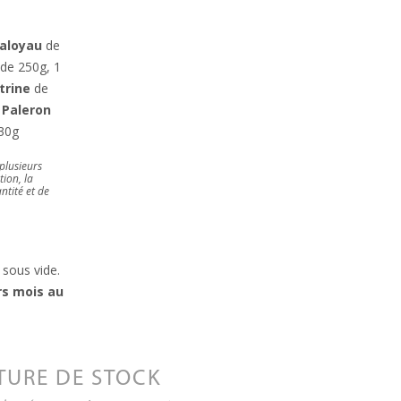
’aloyau
de
de 250g, 1
trine
de
1
Paleron
30g
plusieurs
tion, la
ntité et de
 sous vide.
rs mois au
TURE DE STOCK