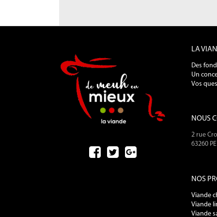
LA VIA
Des fond
Un conce
Vos ques
NOUS 
2 rue Cro
63260 P
NOS PR
Viande c
Viande l
Viande s