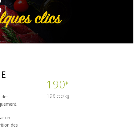
ÉE
190
€
19€ ttc/kg
c des
iquement.
par un
rition des