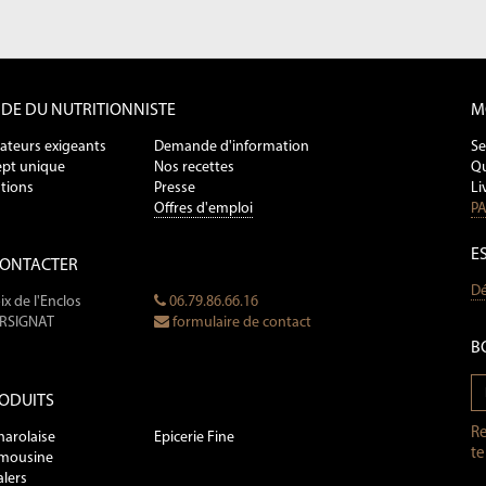
NDE DU NUTRITIONNISTE
M
ateurs exigeants
Demande d'information
Se
pt unique
Nos recettes
Qu
tions
Presse
Li
Offres d'emploi
PA
E
CONTACTER
Dé
ix de l'Enclos
06.79.86.66.16
ERSIGNAT
formulaire de contact
B
ODUITS
Re
harolaise
Epicerie Fine
te
imousine
alers