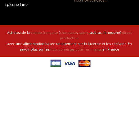
nos nouveautés...
Epicerie Fine
Achetez de la
viande française
(
charolaise
,
salers
, aubrac, limousine)
direct
producteur
avec une alimentation basée uniquement sur la luzerne et les céréales. En
savoir plus sur les
nutritionnistes pour ruminants
en France