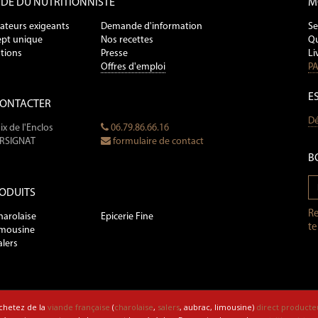
NDE DU NUTRITIONNISTE
M
ateurs exigeants
Demande d'information
Se
pt unique
Nos recettes
Qu
tions
Presse
Li
Offres d'emploi
PA
E
CONTACTER
Dé
ix de l'Enclos
06.79.86.66.16
ERSIGNAT
formulaire de contact
B
ODUITS
Re
harolaise
Epicerie Fine
te
imousine
alers
chetez de la
viande française
(
charolaise
,
salers
, aubrac, limousine)
direct producte