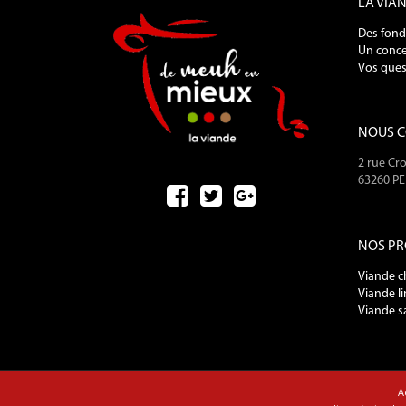
LA VIA
Des fond
Un conce
Vos ques
NOUS 
2 rue Cro
63260 P
NOS PR
Viande c
Viande l
Viande s
A