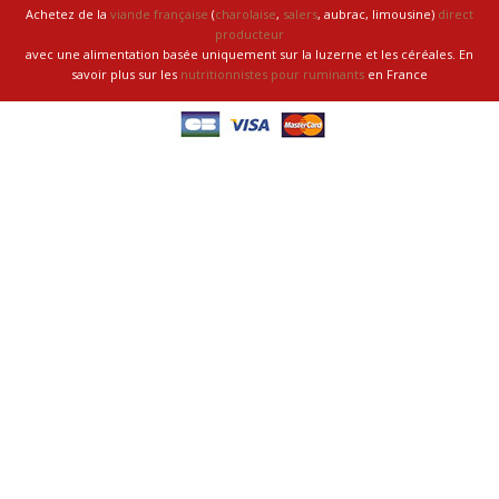
Achetez de la
viande française
(
charolaise
,
salers
, aubrac, limousine)
direct
producteur
avec une alimentation basée uniquement sur la luzerne et les céréales. En
savoir plus sur les
nutritionnistes pour ruminants
en France