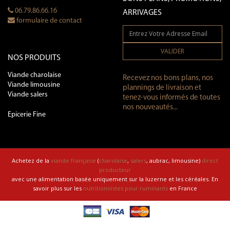
06.79.86.66.16
ARRIVAGES
formulaire de contact
VALIDER
NOS PRODUITS
Viande charolaise
Recevez nos bons plans, nos
Viande limousine
plannings de livraison et
Viande salers
tenez-vous informés de toutes
nos nouveautés...
Epicerie Fine
Achetez de la
viande française
(
charolaise
,
salers
, aubrac, limousine)
direct
producteur
avec une alimentation basée uniquement sur la luzerne et les céréales. En
savoir plus sur les
nutritionnistes pour ruminants
en France