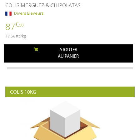
COLIS MERGUEZ & CHIPOLATAS
Divers Eleveurs
€
87
50
17,5€ ttc/kg
AJOUTER
AU PANIER
COLIS 10KG