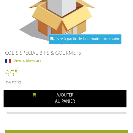
livré à partir de la semaine prochaine
COLIS SPÉCIAL BIFS & GOURMETS
Divers Eleveurs
€
95
19€ ttc/kg
AJOUTER
AU PANIER