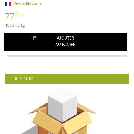
Divers Eleveurs
€
77
50
15,5€ ttc/kg
AJOUTER
AU PANIER
COLIS 10KG