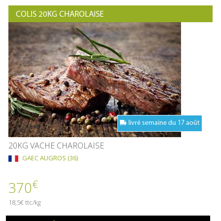
COLIS 20KG CHAROLAISE
livré semaine du 17 août
20KG VACHE CHAROLAISE
GAEC AUGROS (36)
€
370
18,5€ ttc/kg