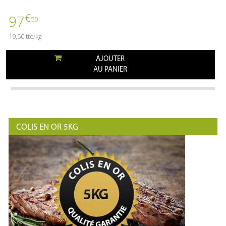
€
97
50
19,5€ ttc/kg
AJOUTER
AU PANIER
COLIS EN OR 5KG