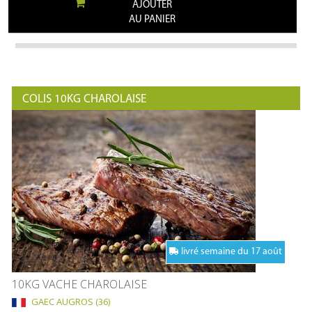
AJOUTER
AU PANIER
COLIS 10KG CHAROLAISE
livré semaine du 17 août
10KG VACHE CHAROLAISE
GAEC AUGROS (36)