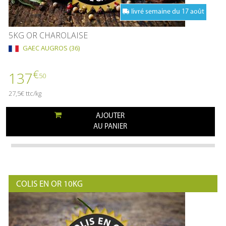
livré semaine du 17 août
5KG OR CHAROLAISE
GAEC AUGROS (36)
€
137
50
27,5€ ttc/kg
AJOUTER
AU PANIER
COLIS EN OR 10KG