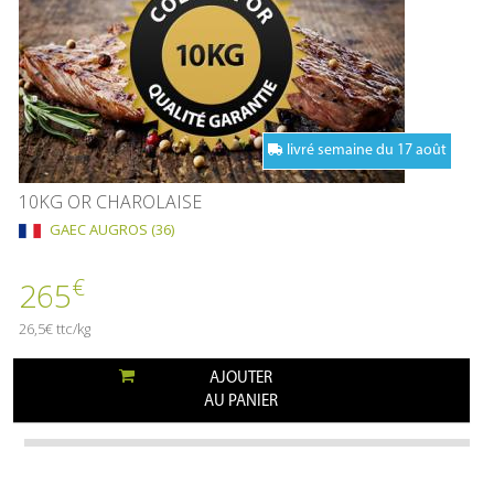
livré semaine du 17 août
10KG OR CHAROLAISE
GAEC AUGROS (36)
€
265
26,5€ ttc/kg
AJOUTER
AU PANIER