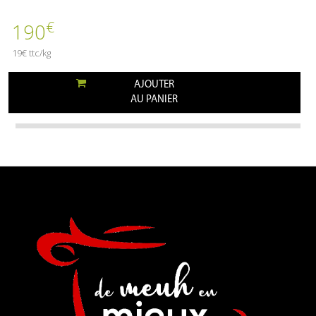
€
190
19€ ttc/kg
AJOUTER
AU PANIER