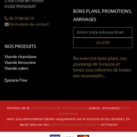
2 rue Croix de l'Enclos
63260 PERSIGNAT
BONS PLANS, PROMOTIONS,
06.79.86.66.16
ARRIVAGES
formulaire de contact
VALIDER
NOS PRODUITS
Viande charolaise
Recevez nos bons plans, nos
Viande limousine
plannings de livraison et
Viande salers
tenez-vous informés de toutes
nos nouveautés...
Epicerie Fine
Achetez de la
viande française
(
charolaise
,
salers
, aubrac, limousine)
direct
producteur
avec une alimentation basée uniquement sur la luzerne et les céréales. En
savoir plus sur les
nutritionnistes pour ruminants
en France