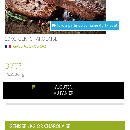
livré à partir de semaine du 17 août
20KG GÉN. CHAROLAISE
GAEC AUGROS (36)
€
370
18,5€ ttc/kg
AJOUTER
AU PANIER
GÉNISSE 5KG OR CHAROLAISE