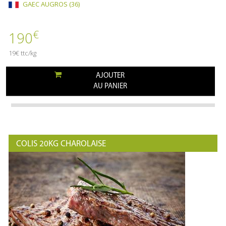
GAEC AUGROS (36)
€
190
19€ ttc/kg
AJOUTER
AU PANIER
COLIS 20KG CHAROLAISE