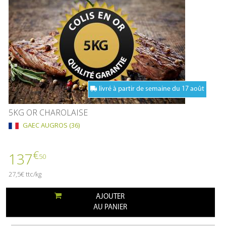
livré à partir de semaine du 17 août
5KG OR CHAROLAISE
GAEC AUGROS (36)
€
137
50
27,5€ ttc/kg
AJOUTER
AU PANIER