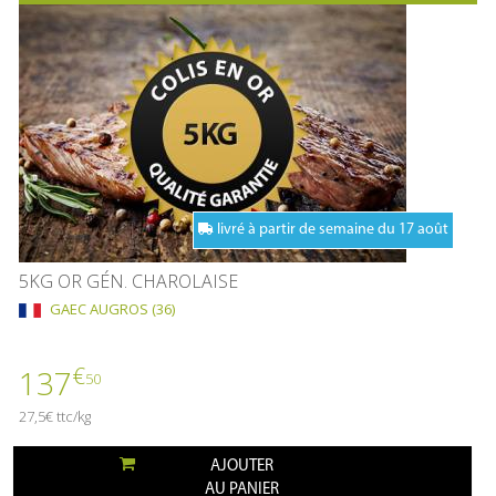
livré à partir de semaine du 17 août
5KG OR GÉN. CHAROLAISE
GAEC AUGROS (36)
€
137
50
27,5€ ttc/kg
AJOUTER
AU PANIER