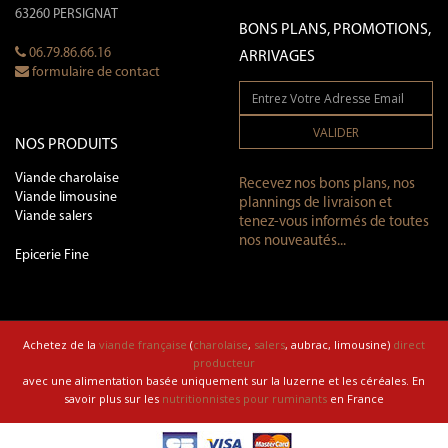
63260 PERSIGNAT
BONS PLANS, PROMOTIONS,
06.79.86.66.16
ARRIVAGES
formulaire de contact
VALIDER
NOS PRODUITS
Viande charolaise
Recevez nos bons plans, nos
Viande limousine
plannings de livraison et
Viande salers
tenez-vous informés de toutes
nos nouveautés...
Epicerie Fine
Achetez de la
viande française
(
charolaise
,
salers
, aubrac, limousine)
direct
producteur
avec une alimentation basée uniquement sur la luzerne et les céréales. En
savoir plus sur les
nutritionnistes pour ruminants
en France