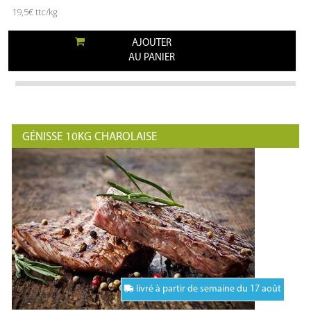
19,5€ ttc/kg
AJOUTER
AU PANIER
GÉNISSE 10KG CHAROLAISE
livré à partir de semaine du 17 août