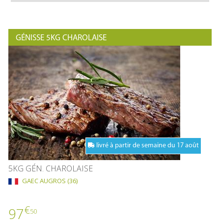
GÉNISSE 5KG CHAROLAISE
livré à partir de semaine du 17 août
5KG GÉN. CHAROLAISE
GAEC AUGROS (36)
€
97
50