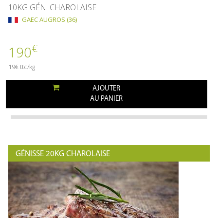
10KG GÉN. CHAROLAISE
GAEC AUGROS (36)
€
190
19€ ttc/kg
AJOUTER
AU PANIER
GÉNISSE 20KG CHAROLAISE