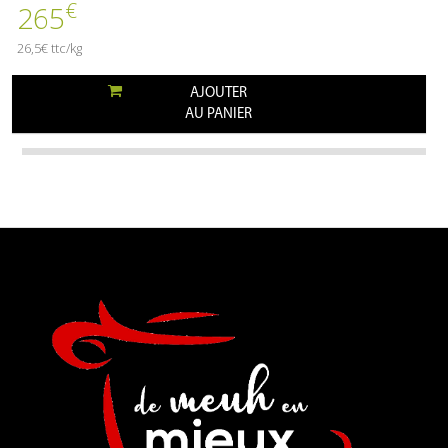
€
265
26,5€ ttc/kg
AJOUTER
AU PANIER