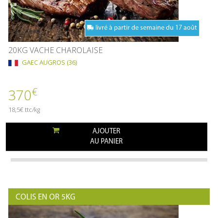
livré à partir de semaine du 17 août
20KG VACHE CHAROLAISE
GAEC AUGROS (36)
€
370
18,5€ ttc/kg
AJOUTER
AU PANIER
COLIS EN OR 5KG