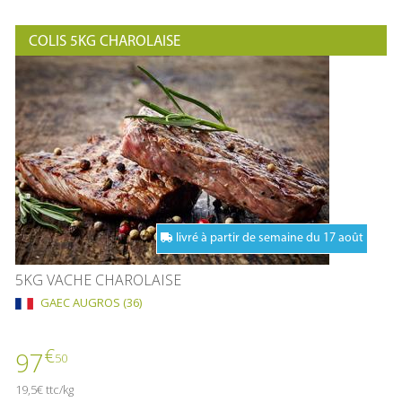
COLIS 5KG CHAROLAISE
livré à partir de semaine du 17 août
5KG VACHE CHAROLAISE
GAEC AUGROS (36)
€
97
50
19,5€ ttc/kg