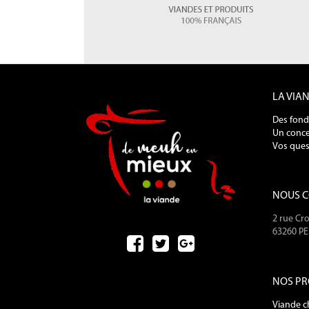
LA VIA
Des fond
Un conce
Vos ques
NOUS 
2 rue Cro
63260 P
NOS PR
Viande c