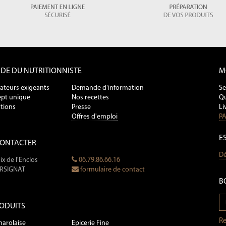
NDE DU NUTRITIONNISTE
M
ateurs exigeants
Demande d'information
Se
pt unique
Nos recettes
Qu
tions
Presse
Li
Offres d'emploi
PA
E
CONTACTER
Dé
ix de l'Enclos
06.79.86.66.16
ERSIGNAT
formulaire de contact
B
ODUITS
Re
harolaise
Epicerie Fine