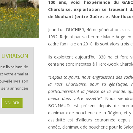
100 ans, voici l'expérience du G
Charolaise, exploitation se trouvant
de Nouhant (entre Guéret et Montluçon)
Jean Luc DUCHIER, 4ème génération, s'est 
1992. Rejoint par sa femme Marie Ange en
cadre familiale en 2018. Ils sont alors trois 
 LIVRAISON
Ils exploitent aujourd'hui 330 ha et font
centaine sont inscrites à l’Herd-Book Charola
ne livraison
de
ez votre email et
"Depuis toujours, nous engraissons des vach
uvelle livraison
la race Charolaise, pour sa génétique, 
sera annoncée
particulièrement la finesse de la viande, af
mieux dans votre assiette"
. Nous viendr
VALIDER
BONNAUD est présent depuis de nombr
d'animaux de boucherie de la Région, et y
assiduité est d'ailleurs couronnée depuis
année, d’animaux de boucherie pour le Salon 