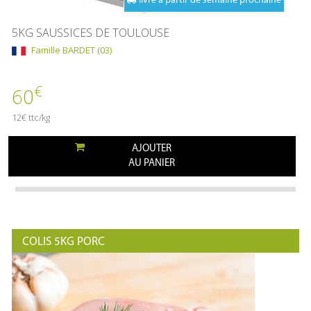
livré à partir de semaine prochaine
5KG SAUSSICES DE TOULOUSE
Famille BARDET (03)
€
60
12€ ttc/kg
AJOUTER
AU PANIER
COLIS 5KG PORC