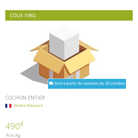
COLIS 70KG
livré à partir de semaine du 20 octobre
COCHON ENTIER
Divers Eleveurs
€
490
7€ ttc/kg