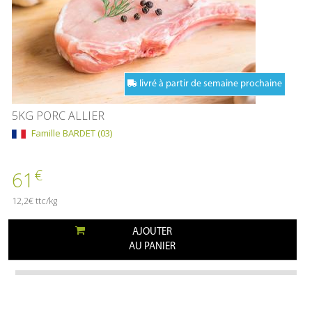
livré à partir de semaine prochaine
5KG PORC ALLIER
Famille BARDET (03)
€
61
12,2€ ttc/kg
AJOUTER
AU PANIER