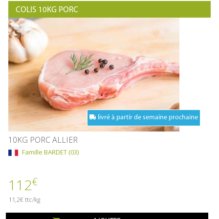
COLIS 10KG PORC
livré à partir de semaine prochaine
10KG PORC ALLIER
Famille BARDET (03)
€
112
11,2€ ttc/kg