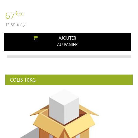
€
67
50
13.5€ ttc/kg
AJOUTER
AU PANIER
COLIS 10KG