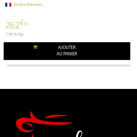
Divers Eleveurs
€
262
50
7,5€ ttc/kg
AJOUTER
AU PANIER