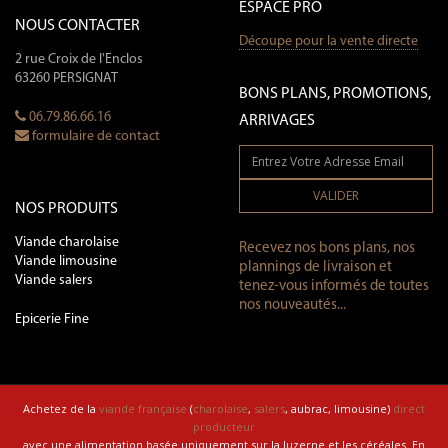
ESPACE PRO
NOUS CONTACTER
Découpe pour la vente directe
2 rue Croix de l'Enclos
63260 PERSIGNAT
BONS PLANS, PROMOTIONS,
06.79.86.66.16
ARRIVAGES
formulaire de contact
VALIDER
NOS PRODUITS
Viande charolaise
Recevez nos bons plans, nos
Viande limousine
plannings de livraison et
Viande salers
tenez-vous informés de toutes
nos nouveautés...
Epicerie Fine
Achetez de la
viande française
(
charolaise
,
salers
, aubrac, limousine)
direct
producteur
avec une alimentation basée uniquement sur la luzerne et les céréales. En