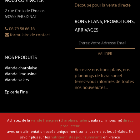
NOUS CONTACTER
Découpe pour la vente directe
2 rue Croix de l'Enclos
63260 PERSIGNAT
BONS PLANS, PROMOTIONS,
06.79.86.66.16
ARRIVAGES
formulaire de contact
VALIDER
NOS PRODUITS
Viande charolaise
Recevez nos bons plans, nos
Viande limousine
plannings de livraison et
Viande salers
tenez-vous informés de toutes
nos nouveautés...
Epicerie Fine
Achetez de la
viande française
(
charolaise
,
salers
, aubrac, limousine)
direct
producteur
avec une alimentation basée uniquement sur la luzerne et les céréales. En
savoir plus sur les
nutritionnistes pour ruminants
en France