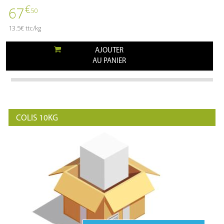
€
67
50
13.5€ ttc/kg
AJOUTER
AU PANIER
COLIS 10KG