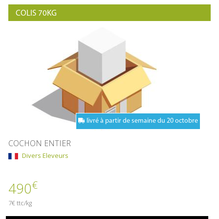
COLIS 70KG
livré à partir de semaine du 20 octobre
COCHON ENTIER
Divers Eleveurs
€
490
7€ ttc/kg