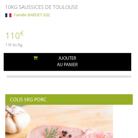
10KG SAUSSICES DE TOULOUSE
Famille BARDET (03)
€
110
11€ ttc/kg
AJOUTER
AU PANIER
COLIS 5KG PORC