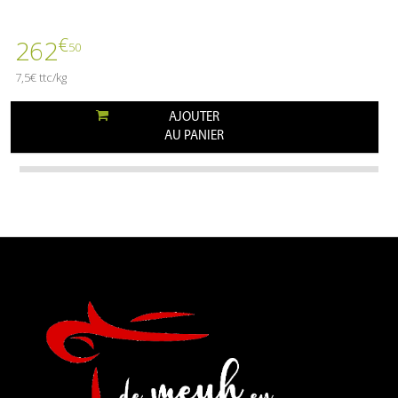
€
262
50
7,5€ ttc/kg
AJOUTER
AU PANIER