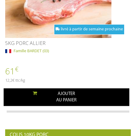
livré à partir de semaine prochaine
5KG PORC ALLIER
Famille BARDET (03)
€
61
12,2€ ttc/kg
AJOUTER
AU PANIER
COLIS 10KG PORC