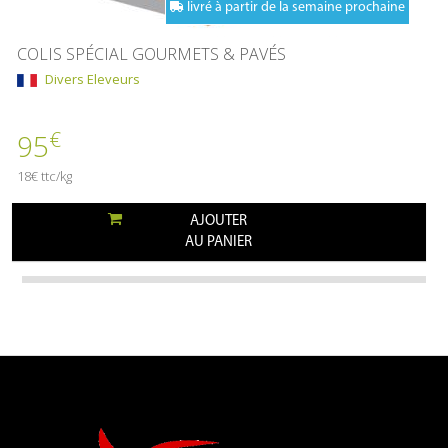
livré à partir de la semaine prochaine
COLIS SPÉCIAL GOURMETS & PAVÉS
Divers Eleveurs
€
95
18€ ttc/kg
AJOUTER
AU PANIER