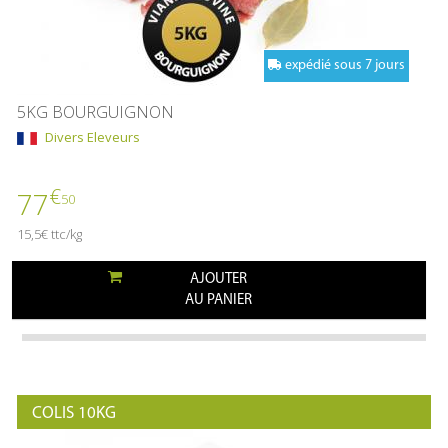
expédié sous 7 jours
5KG BOURGUIGNON
Divers Eleveurs
€
77
50
15,5€ ttc/kg
AJOUTER
AU PANIER
COLIS 10KG