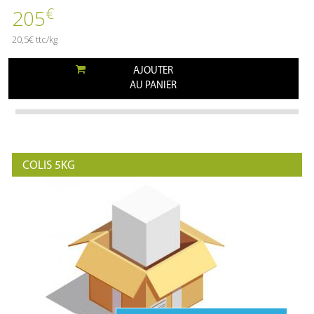
€
205
20,5€ ttc/kg
AJOUTER
AU PANIER
COLIS 5KG