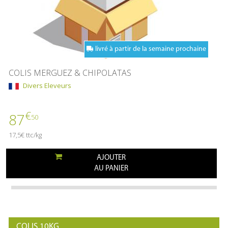
livré à partir de la semaine prochaine
COLIS MERGUEZ & CHIPOLATAS
Divers Eleveurs
€
87
50
17,5€ ttc/kg
AJOUTER
AU PANIER
COLIS 10KG