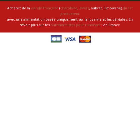
Achetez de la
viande française
(
charolaise
,
salers
, aubrac, limousine)
direct
producteur
avec une alimentation basée uniquement sur la luzerne et les céréales. En
savoir plus sur les
nutritionnistes pour ruminants
en France