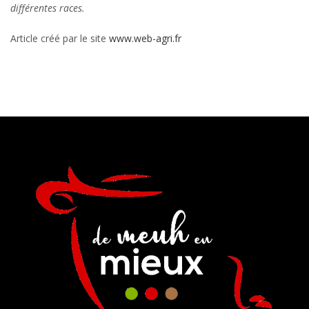
différentes races.
Article créé par le site
www.web-agri.fr