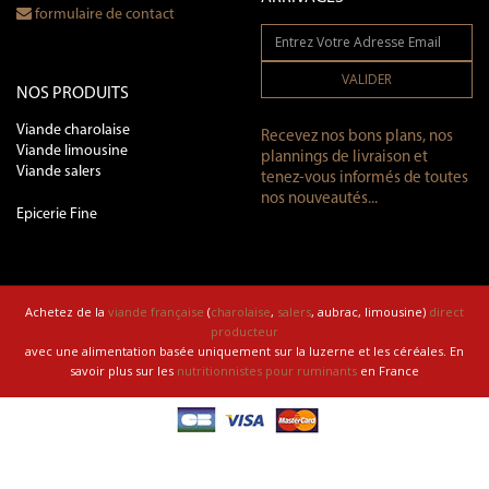
formulaire de contact
VALIDER
NOS PRODUITS
Viande charolaise
Recevez nos bons plans, nos
Viande limousine
plannings de livraison et
Viande salers
tenez-vous informés de toutes
nos nouveautés...
Epicerie Fine
Achetez de la
viande française
(
charolaise
,
salers
, aubrac, limousine)
direct
producteur
avec une alimentation basée uniquement sur la luzerne et les céréales. En
savoir plus sur les
nutritionnistes pour ruminants
en France