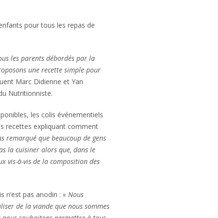
enfants pour tous les repas de
ous les parents débordés par la
proposons une recette simple pour
quent Marc Didienne et Yan
u Nutritionniste.
ponibles, les colis événementiels
s recettes expliquant comment
ns remarqué que beaucoup de gens
as la cuisiner alors que, dans le
x vis-à-vis de la composition des
is n’est pas anodin :
« Nous
aliser de la viande que nous sommes
 nous souhaitons permettre à tous