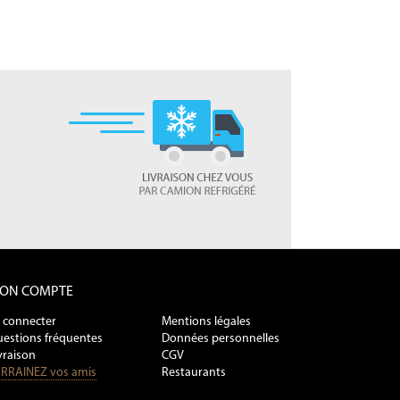
ON COMPTE
 connecter
Mentions légales
estions fréquentes
Données personnelles
vraison
CGV
RRAINEZ vos amis
Restaurants