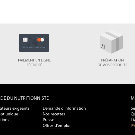
NDE DU NUTRITIONNISTE
M
ateurs exigeants
Demande d'information
Se
pt unique
Nos recettes
Qu
tions
Presse
Li
Offres d'emploi
PA