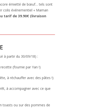
ncore émietté de bœuf… tels sont
ier colis événementiel « Maman
u tarif de 39.90€ (livraison
E
sé à partir du 30/09/18) :
 recette (fournie par Yan !)
te, à réchauffer avec des pâtes !)
prêt, à accompagner avec ce que
en toasts ou sur des pommes de