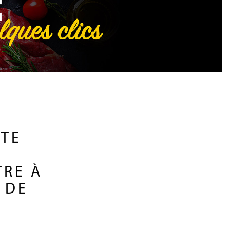
STE
TRE À
 DE