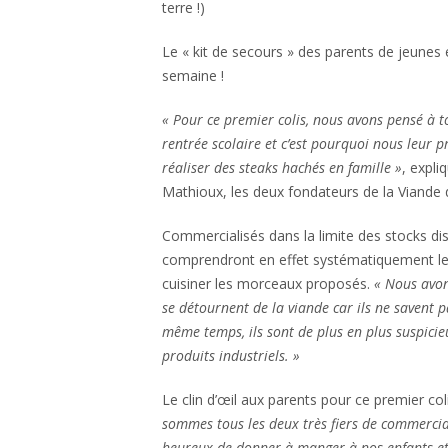
terre !)
Le « kit de secours » des parents de jeunes 
semaine !
« Pour ce premier colis, nous avons pensé à t
rentrée scolaire et c’est pourquoi nous leur 
réaliser des steaks hachés en famille »
, expli
Mathioux, les deux fondateurs de la Viande d
Commercialisés dans la limite des stocks dis
comprendront en effet systématiquement le
cuisiner les morceaux proposés.
« Nous avo
se détournent de la viande car ils ne savent p
même temps, ils sont de plus en plus suspicieu
produits industriels. »
Le clin d’œil aux parents pour ce premier col
sommes tous les deux très fiers de commerci
heureux de donner à manger à nos enfants et