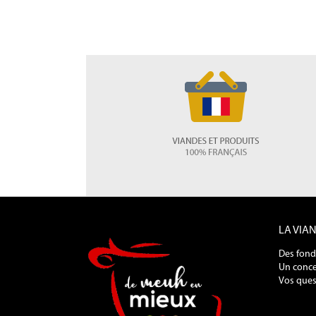
LA VIA
Des fond
Un conce
Vos ques