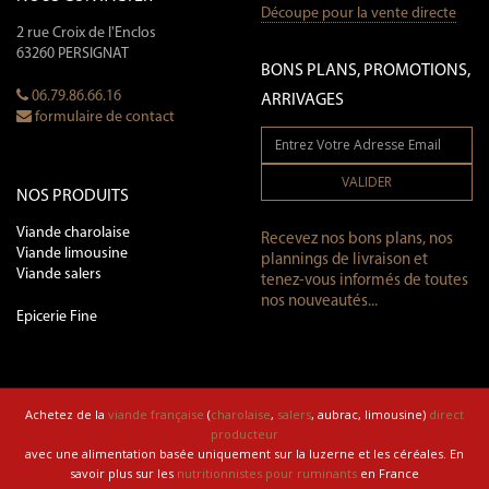
Découpe pour la vente directe
2 rue Croix de l'Enclos
63260 PERSIGNAT
BONS PLANS, PROMOTIONS,
06.79.86.66.16
ARRIVAGES
formulaire de contact
VALIDER
NOS PRODUITS
Viande charolaise
Recevez nos bons plans, nos
Viande limousine
plannings de livraison et
Viande salers
tenez-vous informés de toutes
nos nouveautés...
Epicerie Fine
Achetez de la
viande française
(
charolaise
,
salers
, aubrac, limousine)
direct
producteur
avec une alimentation basée uniquement sur la luzerne et les céréales. En
savoir plus sur les
nutritionnistes pour ruminants
en France