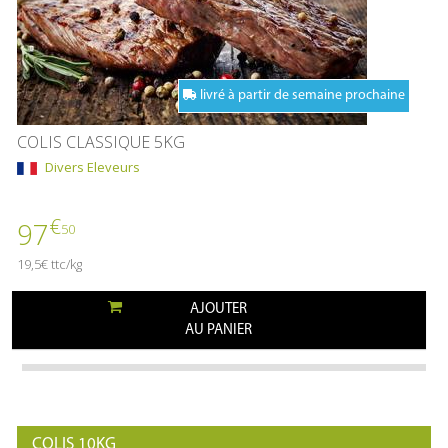
livré à partir de semaine prochaine
COLIS CLASSIQUE 5KG
Divers Eleveurs
€
97
50
19,5€ ttc/kg
AJOUTER
AU PANIER
COLIS 10KG