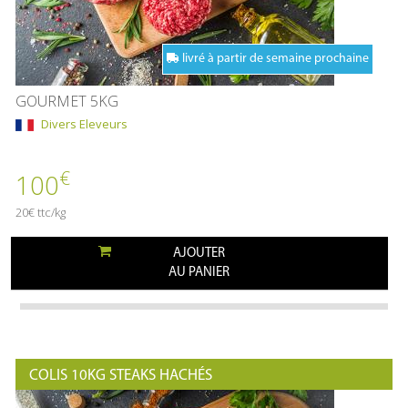
livré à partir de semaine prochaine
GOURMET 5KG
Divers Eleveurs
€
100
20€ ttc/kg
AJOUTER
AU PANIER
COLIS 10KG STEAKS HACHÉS