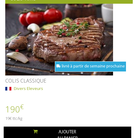
livré à partir de semaine prochaine
COLIS CLASSIQUE
Divers Eleveurs
€
190
19€ ttc/kg
AJOUTER