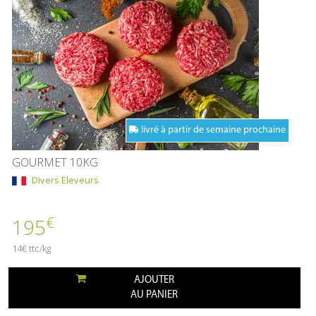
livré à partir de semaine prochaine
GOURMET 10KG
Divers Eleveurs
€
195
14€ ttc/kg
AJOUTER
AU PANIER