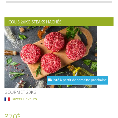
COLIS 20KG STEAKS HACHÉS
livré à partir de semaine prochaine
GOURMET 20KG
Divers Eleveurs
€
370