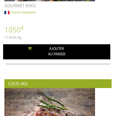
GOURMET 60KG
Divers Eleveurs
€
1050
17,5€ ttc/kg
AJOUTER
AU PANIER
COLIS 5KG