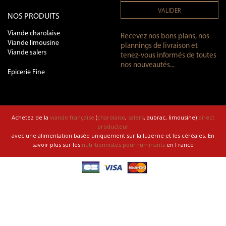
VALIDER
NOS PRODUITS
Viande charolaise
Recevez nos bons plans, nos
Viande limousine
plannings de livraison et
Viande salers
tenez-vous informés de toutes
nos nouveautés...
Epicerie Fine
Achetez de la
viande française
(
charolaise
,
salers
, aubrac, limousine)
direct
producteur
avec une alimentation basée uniquement sur la luzerne et les céréales. En
savoir plus sur les
nutritionnistes pour ruminants
en France