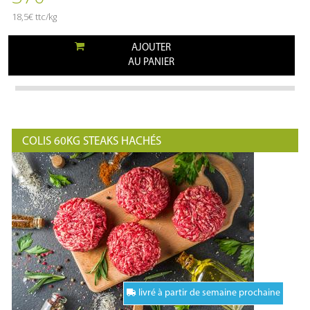
18,5€ ttc/kg
AJOUTER
AU PANIER
COLIS 60KG STEAKS HACHÉS
livré à partir de semaine prochaine