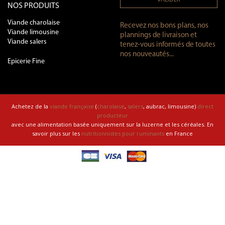
NOS PRODUITS
Viande charolaise
Recevez nos bons plans, nos
Viande limousine
plannings de livraison et
Viande salers
tenez-vous informés de toutes
nos nouveautés...
Epicerie Fine
Achetez de la
viande française
(
charolaise
,
salers
, aubrac, limousine)
direct
producteur
avec une alimentation basée uniquement sur la luzerne et les céréales. En
savoir plus sur les
nutritionnistes pour ruminants
en France