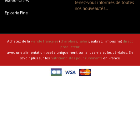
Viande salers
tenez-vous informés de toutes
nos nouveautés...
Epicerie Fine
Achetez de la
viande française
(
charolaise
,
salers
, aubrac, limousine)
direct
producteur
avec une alimentation basée uniquement sur la luzerne et les céréales. En
savoir plus sur les
nutritionnistes pour ruminants
en France