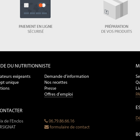
NDE DU NUTRITIONNISTE
M
ateurs exigeants
Demande d'information
Se
pt unique
Nos recettes
Qu
tions
Presse
Li
Offres d'emploi
PA
E
CONTACTER
Dé
ix de l'Enclos
06.79.86.66.16
ERSIGNAT
formulaire de contact
B