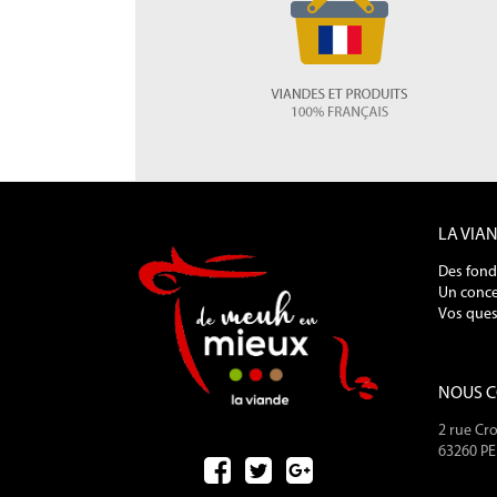
LA VIA
Des fond
Un conce
Vos ques
NOUS 
2 rue Cro
63260 P