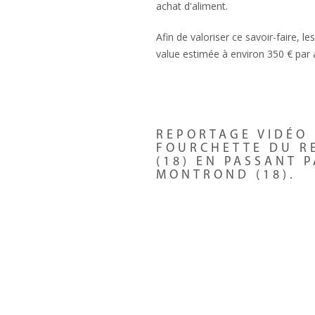
achat d'aliment.
Afin de valoriser ce savoir-faire, l
value estimée à environ 350 € par a
REPORTAGE VIDÉO
FOURCHETTE DU R
(18) EN PASSANT 
MONTROND (18).