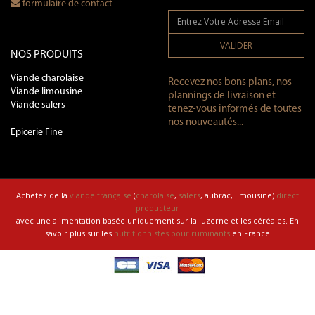
formulaire de contact
VALIDER
NOS PRODUITS
Viande charolaise
Recevez nos bons plans, nos
Viande limousine
plannings de livraison et
Viande salers
tenez-vous informés de toutes
nos nouveautés...
Epicerie Fine
Achetez de la
viande française
(
charolaise
,
salers
, aubrac, limousine)
direct
producteur
avec une alimentation basée uniquement sur la luzerne et les céréales. En
savoir plus sur les
nutritionnistes pour ruminants
en France