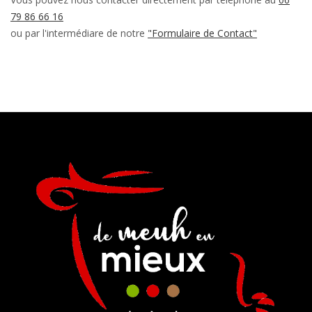
79 86 66 16
ou par l'intermédiare de notre
"Formulaire de Contact"