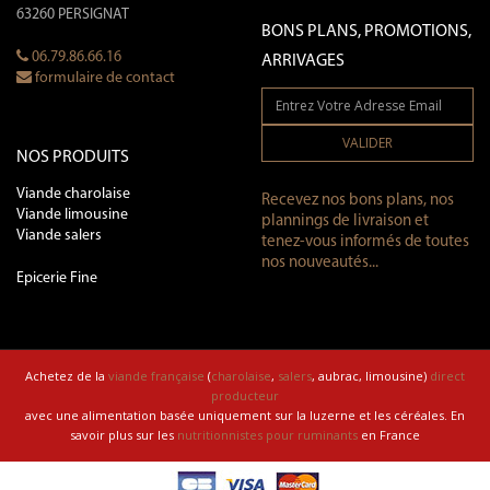
63260 PERSIGNAT
BONS PLANS, PROMOTIONS,
06.79.86.66.16
ARRIVAGES
formulaire de contact
VALIDER
NOS PRODUITS
Viande charolaise
Recevez nos bons plans, nos
Viande limousine
plannings de livraison et
Viande salers
tenez-vous informés de toutes
nos nouveautés...
Epicerie Fine
Achetez de la
viande française
(
charolaise
,
salers
, aubrac, limousine)
direct
producteur
avec une alimentation basée uniquement sur la luzerne et les céréales. En
savoir plus sur les
nutritionnistes pour ruminants
en France