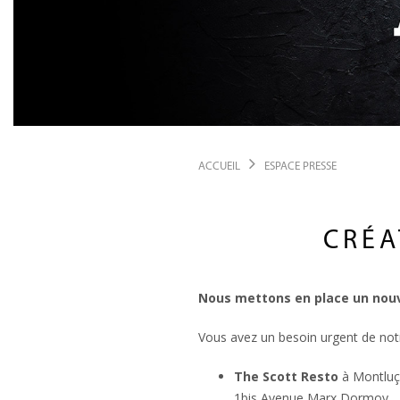
ACCUEIL
ESPACE PRESSE
CRÉA
Nous mettons en place un nouve
Vous avez un besoin urgent de not
The Scott Resto
à Montluç
1bis Avenue Marx Dormoy