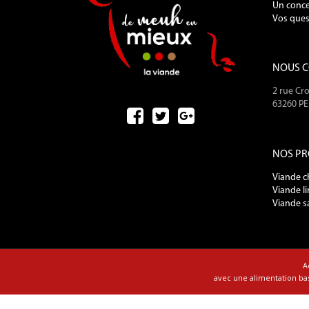
Un conce
Vos ques
NOUS 
2 rue Cro
63260 P
NOS PR
Viande c
Viande l
Viande s
A
avec une alimentation bas