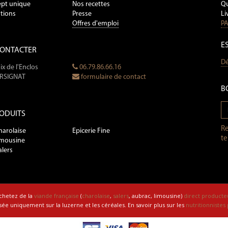
pt unique
Nos recettes
Qu
tions
Presse
Li
Offres d'emploi
PA
E
CONTACTER
Dé
ix de l'Enclos
06.79.86.66.16
ERSIGNAT
formulaire de contact
B
ODUITS
Re
harolaise
Epicerie Fine
te
imousine
alers
chetez de la
viande française
(
charolaise
,
salers
, aubrac, limousine)
direct producte
ée uniquement sur la luzerne et les céréales. En savoir plus sur les
nutritionnistes