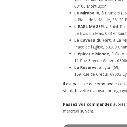
03100 Montluçon
Le Mirabelle
, à Pruniers (36
4 Place de la Mairie, 36120 
L´EARL MAGEFI
, à Saint-Pal
Le Bois du Mas, 03370 Saint
Le Caveau du Fort
, à La M
Place de l'Église, 63200 Ch
L'épicerie Monde
, à Clerm
11 Rue Eugène Gilbert, 6300
La Réserve
, à Lyon (69)
159 Rue de Créqui, 69003 L
Il est possible de commander certa
steak, bavette d'aloyau, bourguign
Passez vos commandes
auprès 
mercredi suivant.