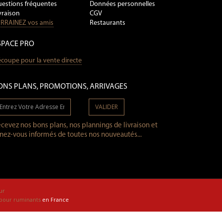
estions fréquentes
Données personnelles
vraison
CGV
RRAINEZ vos amis
Restaurants
SPACE PRO
coupe pour la vente directe
ONS PLANS, PROMOTIONS, ARRIVAGES
VALIDER
cevez nos bons plans, nos plannings de livraison et
nez-vous informés de toutes nos nouveautés...
ur
 pour ruminants
en France