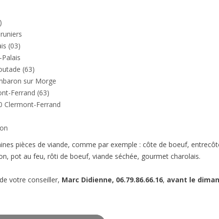
)
Pruniers
ais (03)
-Palais
outade (63)
ambaron sur Morge
ont-Ferrand (63)
0 Clermont-Ferrand
yon
ines pièces de viande, comme par exemple : côte de boeuf, entrecôte,
on, pot au feu, rôti de boeuf, viande séchée, gourmet charolais.
de votre conseiller,
Marc Didienne, 06.79.86.66.16
,
avant le diman